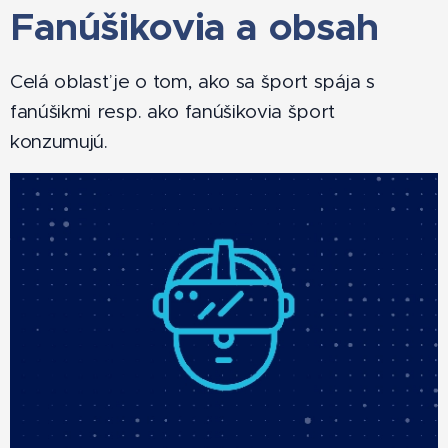
Fanúšikovia a obsah
Celá oblasť je o tom, ako sa šport spája s
fanúšikmi resp. ako fanúšikovia šport
konzumujú.