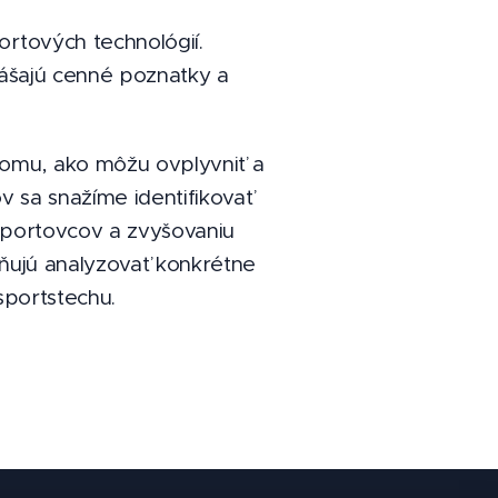
ortových technológií.
nášajú cenné poznatky a
tomu, ako môžu ovplyvniť a
v sa snažíme identifikovať
 športovcov a zvyšovaniu
žňujú analyzovať konkrétne
sportstechu.