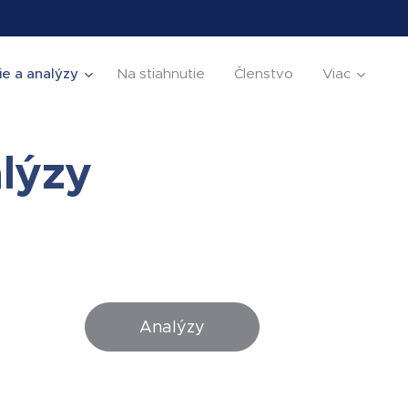
ie a analýzy
Na stiahnutie
Členstvo
Viac
alýzy
Analýzy