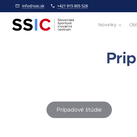
info@ssic.sk
+421 915 805 528
Novinky
Obl
Prip
Prípadové štúdie