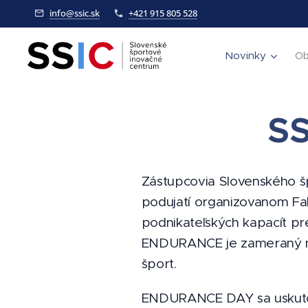
info@ssic.sk
+421 915 805 528
Novinky
Ob
SS
Zástupcovia Slovenského š
podujatí organizovanom F
podnikateľských kapacít pr
ENDURANCE je zameraný na 
šport.
ENDURANCE DAY sa uskutoční