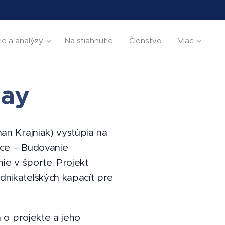
ie a analýzy
Na stiahnutie
Členstvo
Viac
Day
n Krajniak) vystúpia na
ce – Budovanie
e v športe. Projekt
nikateľských kapacít pre
 o projekte a jeho