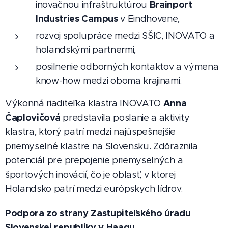
Brainport
inovačnou infraštruktúrou
Industries Campus
v Eindhovene,
rozvoj spolupráce medzi SŠIC, INOVATO a
holandskými partnermi,
posilnenie odborných kontaktov a výmena
know-how medzi oboma krajinami.
Anna
Výkonná riaditeľka klastra INOVATO
Čaplovičová
predstavila poslanie a aktivity
klastra, ktorý patrí medzi najúspešnejšie
priemyselné klastre na Slovensku. Zdôraznila
potenciál pre prepojenie priemyselných a
športových inovácií, čo je oblasť, v ktorej
Holandsko patrí medzi európskych lídrov.
Podpora zo strany Zastupiteľského úradu
Slovenskej republiky v Haagu