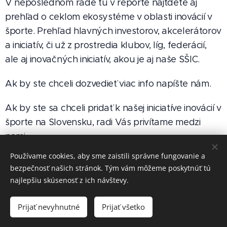
V neposlednom rade tu v reporte nájtdete aj
prehľad o ceklom ekosystéme v oblasti inovácií v
športe. Prehľad hlavných investorov, akcelerátorov
a iniciatív, či už z prostredia klubov, líg, federácií,
ale aj inovačných iniciatív, akou je aj naše SŠIC.
Ak by ste chceli dozvedieť viac info napíšte nám.
Ak by ste sa chceli pridať k našej iniciatíve inovácií v
športe na Slovensku, radi Vás privítame medzi
nami.
Používame cookies, aby sme zaistili správne fungovanie a
bezpečnosť našich stránok. Tým vám môžeme poskytnúť tú
najlepšiu skúsenosť z ich návštevy.
© 2026 Všetky práva vyhradené
Prijať nevyhnutné
Prijať všetko
Cookies